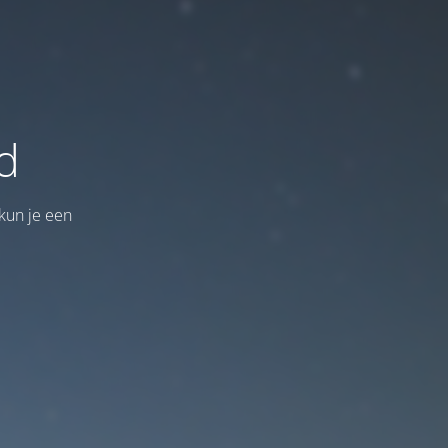
d
kun je een