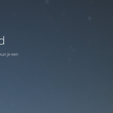
d
kun je een