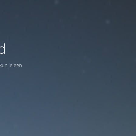
d
kun je een