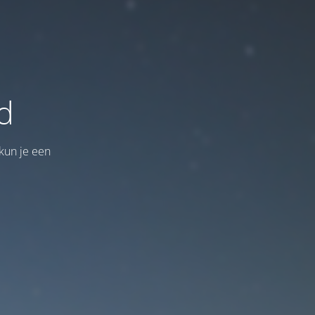
d
kun je een