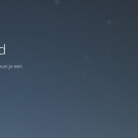
d
kun je een