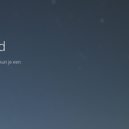
d
kun je een