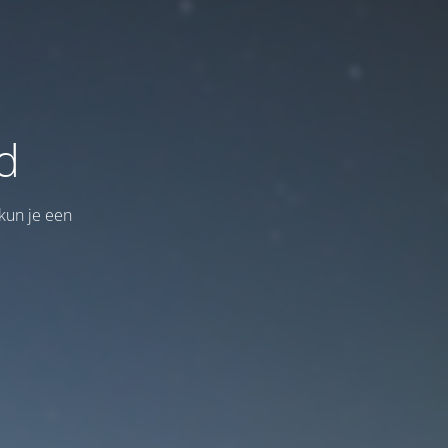
d
kun je een