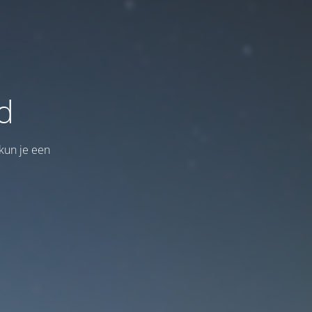
d
kun je een