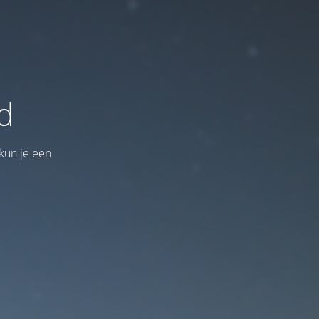
d
kun je een