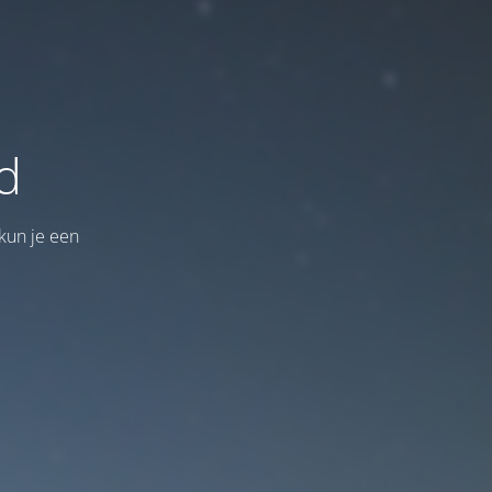
d
kun je een