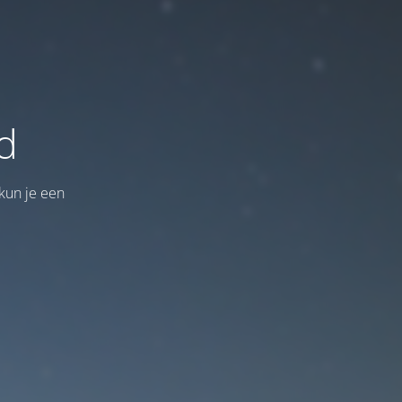
d
kun je een