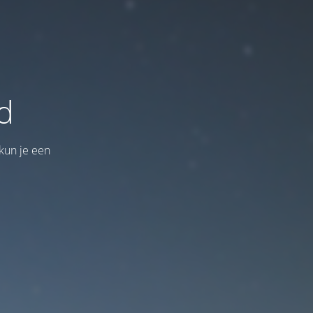
d
kun je een