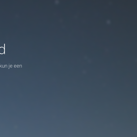
d
kun je een