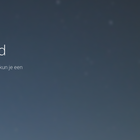
d
kun je een