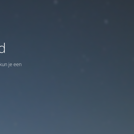
d
kun je een