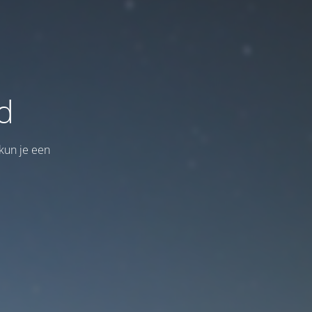
d
kun je een