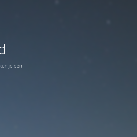
d
kun je een