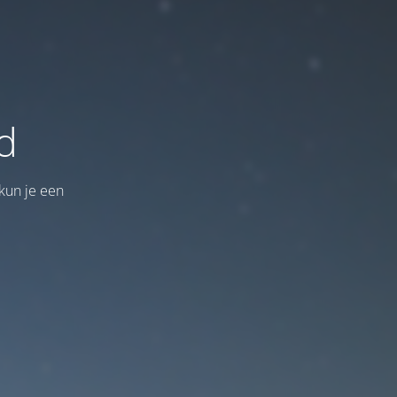
d
kun je een