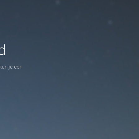
d
kun je een