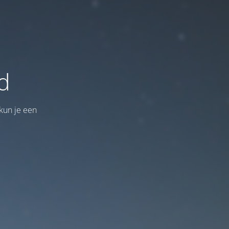
d
kun je een