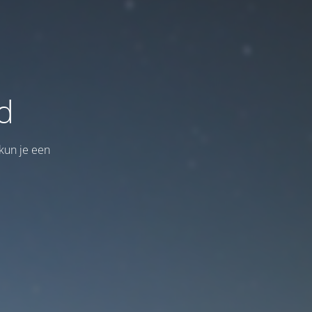
d
kun je een