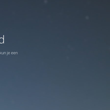
d
kun je een