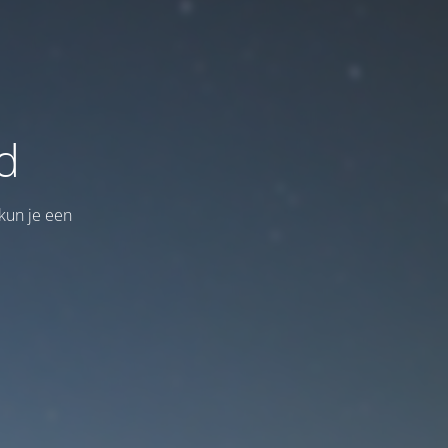
d
kun je een