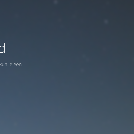
d
kun je een