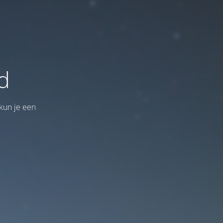
d
kun je een