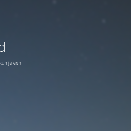
d
kun je een