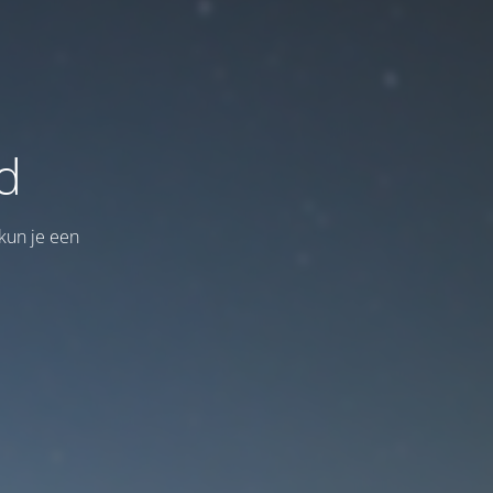
d
kun je een