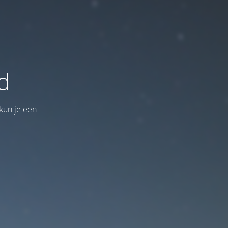
d
kun je een