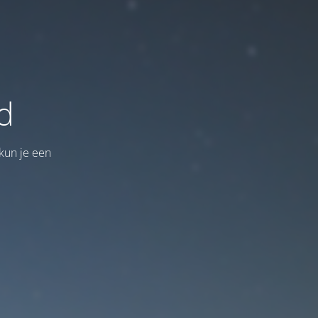
d
kun je een