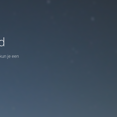
d
kun je een