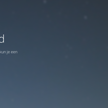
d
kun je een