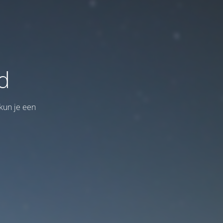
d
kun je een