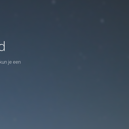
d
kun je een