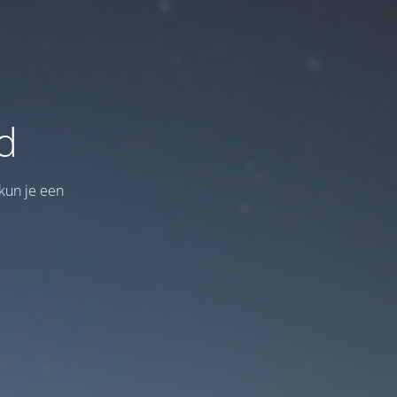
d
kun je een