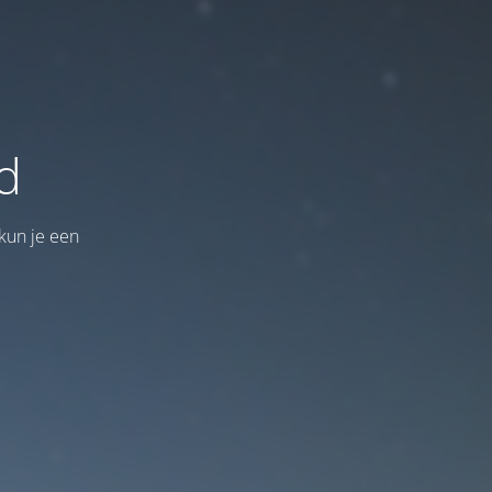
d
kun je een