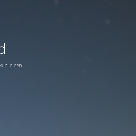
d
kun je een