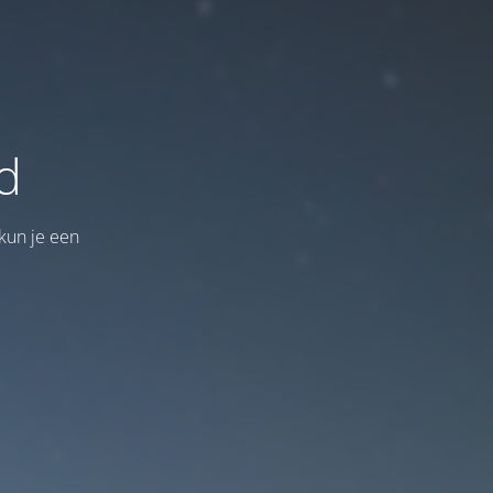
d
kun je een