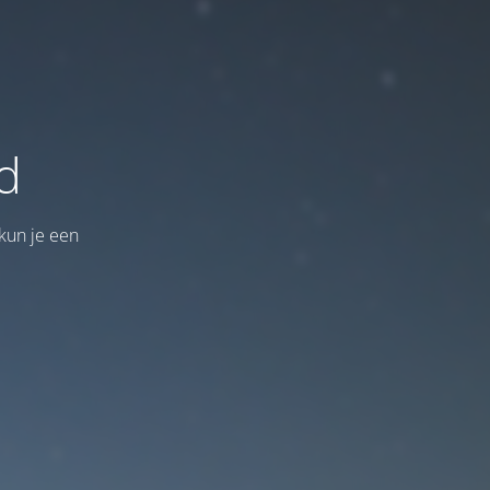
d
kun je een