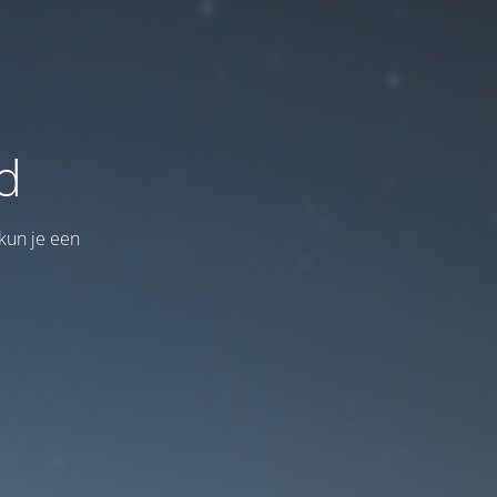
d
kun je een