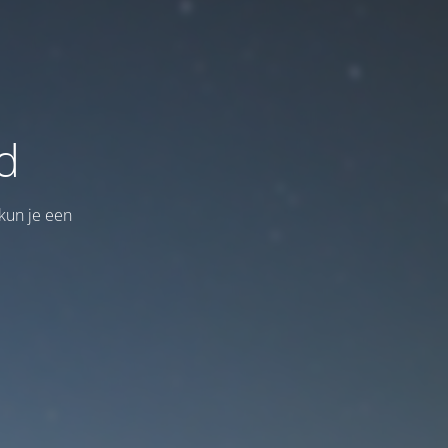
d
kun je een